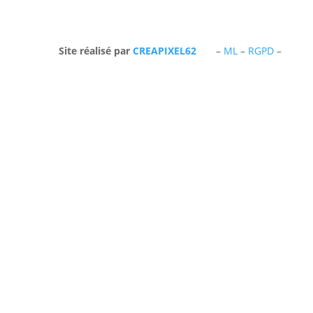
Site réalisé par
CREAPIXEL62
–
ML
–
RGPD
–
07 83 91 58 01