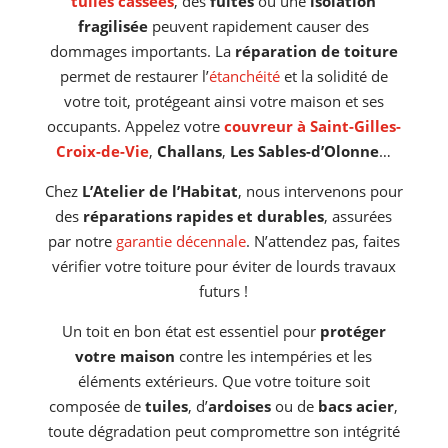
tuiles cassées
, des
fuites
ou une
isolation
fragilisée
peuvent rapidement causer des
dommages importants. La
réparation de toiture
permet de restaurer l’
étanchéité
et la solidité de
votre toit, protégeant ainsi votre maison et ses
occupants. Appelez votre
couvreur à Saint-Gilles-
Croix-de-Vie
,
Challans
,
Les Sables-d’Olonne
…
Chez
L’Atelier de l’Habitat
, nous intervenons pour
des
réparations rapides et durables
, assurées
par notre
garantie décennale
. N’attendez pas, faites
vérifier votre toiture pour éviter de lourds travaux
futurs !
Un toit en bon état est essentiel pour
protéger
votre maison
contre les intempéries et les
éléments extérieurs. Que votre toiture soit
composée de
tuiles
, d’
ardoises
ou de
bacs acier
,
toute dégradation peut compromettre son intégrité