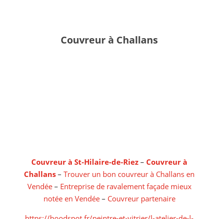
Couvreur à Challans
Couvreur à St-Hilaire-de-Riez
–
Couvreur à
Challans
–
Trouver un bon couvreur à Challans en
Vendée
–
Entreprise de ravalement façade mieux
notée en Vendée
–
Couvreur partenaire
https://hoodspot.fr/peintre-et-vitrier/l-atelier-de-l-