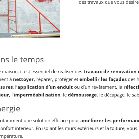
des travaux que vous désirez
ans le temps
 maison, il est essentiel de réaliser des
travaux de rénovation e
ment à
nettoyer
, réparer, protéger et
embellir les façades
des h
ssures
, l’
application d’un enduit
ou d’un revêtement, la
réfect
ieur
, l’
imperméabilisation
, le
démoussage
, le décapage, le sa
nergie
notamment une solution efficace pour
améliorer les performan
nfort intérieur. En isolant les murs extérieurs et la toiture, vous
empérature.