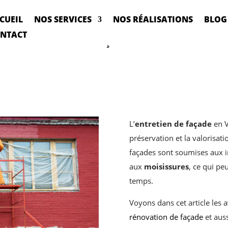
CUEIL
NOS SERVICES
NOS RÉALISATIONS
BLOG
NTACT
 de l’entretien de façade en Vendée ?
L’
entretien de façade
en V
préservation et la valorisati
façades sont soumises aux i
aux
moisissures
, ce qui pe
temps.
Voyons dans cet article les 
rénovation de façade
et aus